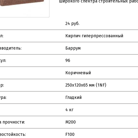
широкого спектра строительных рабо
24 руб.
л:
Кирпич гиперпрессованный
зводитель:
Баррум
ул:
96
Коричневый
р:
250х120х65 мм (1NF)
ра:
Гладкий
4 кг
 прочности:
M200
остойкость:
F100