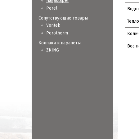
Hagastapel
Perel
Водо
Сопутствующие товары
Тепло
Ventek
Porotherm
Колич
Колпаки и парапеты
Вес п
ZKING