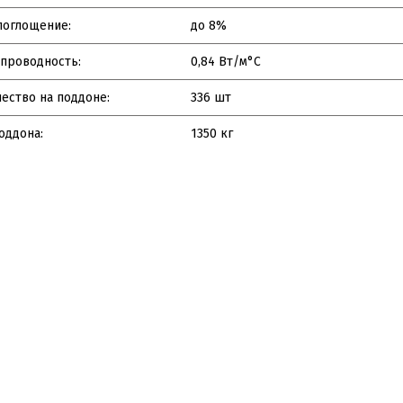
поглощение:
до 8%
проводность:
0,84 Вт/м°C
ество на поддоне:
336 шт
оддона:
1350 кг