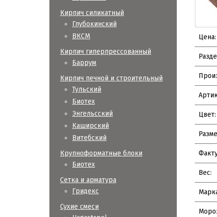
Кирпич силикатный
Глубокинский
ВКСМ
Цена:
Кирпич гиперпрессованный
Разде
Баррум
Прои
Кирпич печной и строительный
Тульский
Артик
Биотех
Энгельсский
Цвет:
Каширский
Разме
Витебский
Факту
Крупноформатные блоки
Биотех
Вес:
Сетка и арматура
Гридекс
Марка
Сухие смеси
Мороз