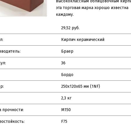
высококлассным облицовочным кирп
эта торговая марка хорошо известна
каждому.
29,52 руб.
л:
Кирпич керамический
зводитель:
Браер
ул:
36
Бордо
р:
250х120х65 мм (1NF)
2,3 кг
 прочности:
M150
остойкость:
F75