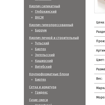
Кирпич силикатный
Глубокинский
ВКСМ
Цена:
Кирпич гиперпрессованный
Баррум
Разде
Кирпич печной и строительный
Прои
Тульский
Биотех
Артик
Энгельсский
Цвет:
Каширский
Витебский
Разме
Крупноформатные блоки
Вес:
Биотех
Сетка и арматура
Марка
Гридекс
Мороз
Сухие смеси