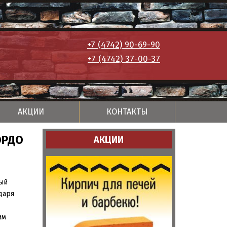
+7 (4742) 90-69-90
+7 (4742) 37-00-37
АКЦИИ
КОНТАКТЫ
ОРДО
АКЦИИ
ый
даря
им