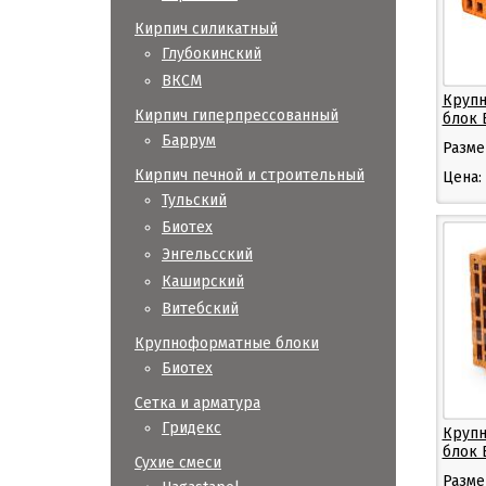
Кирпич силикатный
Глубокинский
ВКСМ
Крупн
Кирпич гиперпрессованный
блок 
Баррум
Разме
Кирпич печной и строительный
Цена:
Тульский
Биотех
Энгельсский
Каширский
Витебский
Крупноформатные блоки
Биотех
Сетка и арматура
Гридекс
Крупн
блок 
Сухие смеси
Разме