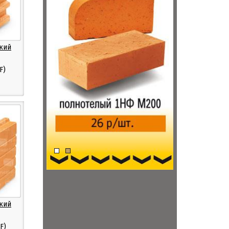
кий
F)
кий
F)